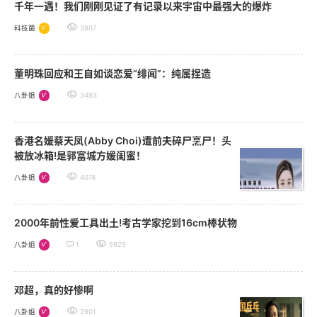
千年一遇！我们刚刚见证了有记录以来宇宙中最强大的爆炸
科技菌
3807
董明珠回应和王自如谈恋爱“绯闻”：纯属捏造​
八卦姐
3493
香港名媛蔡天凤(Abby Choi)遭前夫碎尸烹尸！头
被放冰箱!是郭富城方媛闺蜜！
八卦姐
4074
2000年前性爱工具出土!考古学家挖到16cm棒状物
八卦姐
1
5925
邓超，真的好惨啊
八卦姐
2901