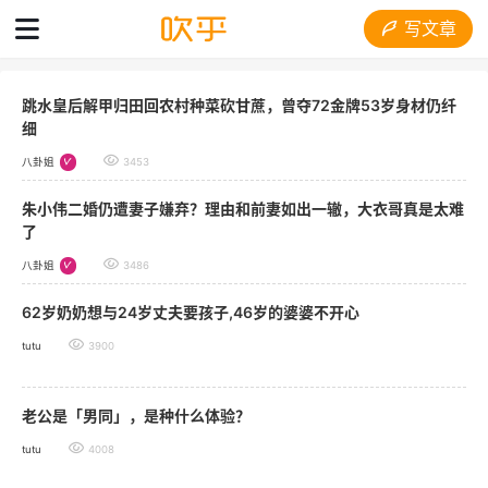
写文章
跳水皇后解甲归田回农村种菜砍甘蔗，曾夺72金牌53岁身材仍纤
细
八卦姐
3453
朱小伟二婚仍遭妻子嫌弃？理由和前妻如出一辙，大衣哥真是太难
了
八卦姐
3486
62岁奶奶想与24岁丈夫要孩子,46岁的婆婆不开心
tutu
3900
老公是「男同」，是种什么体验？
tutu
4008