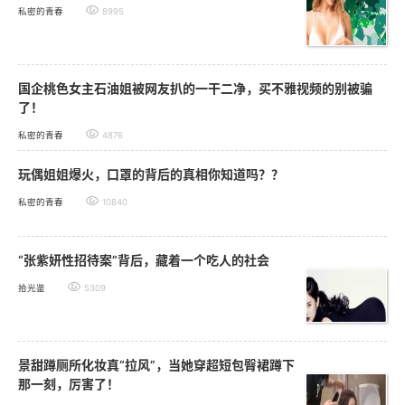
私密的青春
8995
国企桃色女主石油姐被网友扒的一干二净，买不雅视频的别被骗
了！
私密的青春
4876
玩偶姐姐爆火，口罩的背后的真相你知道吗？？
私密的青春
10840
“张紫妍性招待案”背后，藏着一个吃人的社会
拾光鉴
5309
景甜蹲厕所化妆真“拉风”，当她穿超短包臀裙蹲下
那一刻，厉害了！