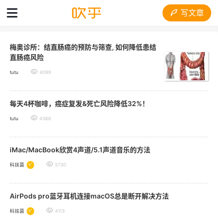
写文章
梅奥诊所：结直肠癌的预防与筛查, 如何降低患结
直肠癌风险
tutu
4099
每天4杯咖啡，癌症复发&死亡风险降低32%！
tutu
4366
iMac/MacBook欣赏4声道/5.1声道音乐的方法
科技菌
5730
AirPods pro蓝牙耳机连接macOS总是断开解决方法
科技菌
4113