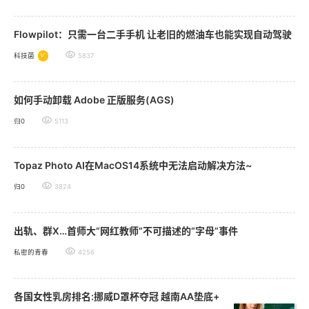
Flowpilot：只需一台二手手机 让老旧的燃油车也能实现自动驾驶
科技菌
5837
如何手动卸载 Adobe 正版服务(AGS)
归0
5113
Topaz Photo AI在MacOS14系统中无法启动解决方法~
归0
3824
出轨、群X…首师大“网红教师”不可描述的“字母”事件
私密的青春
4256
各国女性乳房排名:挪威D罩杯夺冠 越南AA垫底+