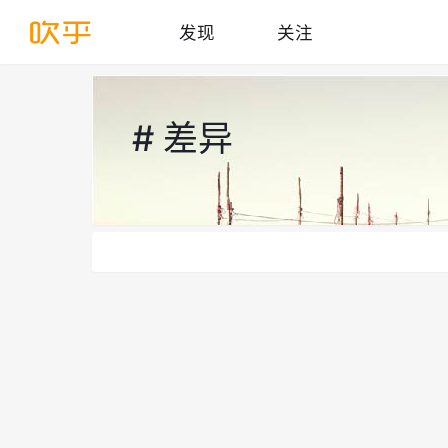
发现
关注
# 差异